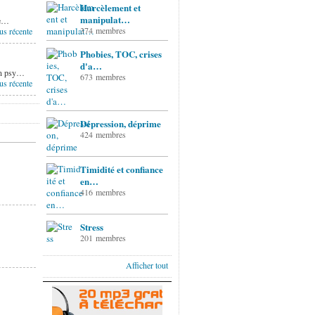
Harcèlement et
manipulat…
ce…
374 membres
us récente
Phobies, TOC, crises
d'a…
 un psy…
673 membres
us récente
Dépression, déprime
424 membres
Timidité et confiance
en…
416 membres
Stress
201 membres
Afficher tout