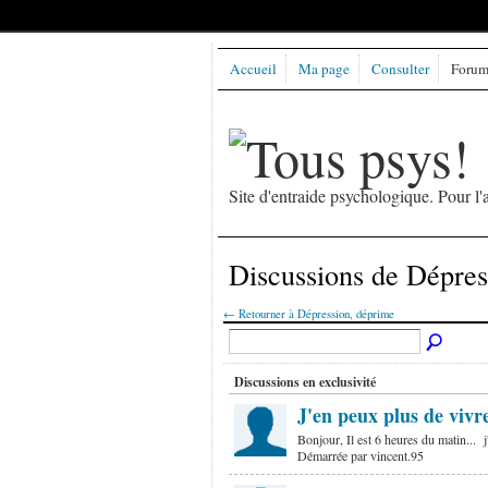
Accueil
Ma page
Consulter
Forums
Site d'entraide psychologique. Pour 
Discussions de Dépre
← Retourner à Dépression, déprime
Discussions en exclusivité
J'en peux plus de vivr
Bonjour, Il est 6 heures du matin... 
Démarrée par vincent.95