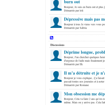
burn out
Bonjour, Je suis en burn out et plus j
Démarrée par loli
Dépressive mais pas m
Bonjour à tous Je viens vers vous pou
Démarrée par Sabria
Discussions
Déprime longue, probl
Bonjour, J'au chercher quelques heure
d'urgence de l'aide mais finalement j
Démarrée par Ek
Il m’a détruite et je n
Bonjour je vous explique , Ça faisait 
passait toutes nos journées et à noter
Démarrée par Romane
Mon obsession me dép
Bonjour, Cela va faire 2 ans qu’on e
même. Mais on y arrive pas. Cela fai