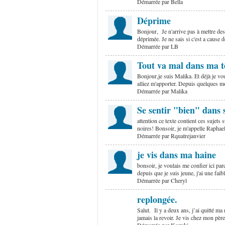
Démarrée par Bella
Déprime
Bonjour, Je n'arrive pas à mettre des
déprimée. Je ne sais si c'est a cause
Démarrée par LB
Tout va mal dans ma t
Bonjour,je suis Malika. Et déjà je vo
alliez m'apporter. Depuis quelques 
Démarrée par Malika
Se sentir "bien" dans 
attention ce texte contient ces suj
noires! Bonsoir, je m'appelle Raphaell
Démarrée par Rquatrejanvier
je vis dans ma haine
bonsoir, je voulais me confier ici parce
depuis que je suis jeune, j'ai une fai
Démarrée par Cheryl
replongée.
Salut. Il y a deux ans, j’ai quitté ma 
jamais la revoir. Je vis chez mon pèr