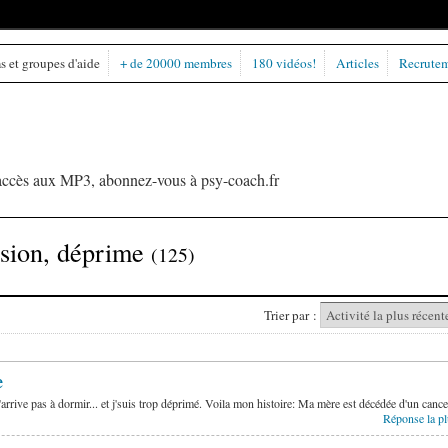
 et groupes d'aide
+ de 20000 membres
180 vidéos!
Articles
Recrute
l'accès aux MP3, abonnez-vous à psy-coach.fr
ssion, déprime
(125)
Trier par :
e
j'arrive pas à dormir... et j'suis trop déprimé. Voila mon histoire: Ma mère est décédée d'un can
Réponse la pl