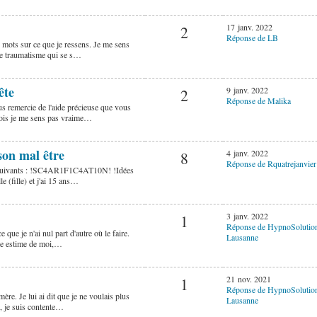
17 janv. 2022
2
Réponse de LB
 mots sur ce que je ressens. Je me sens
 de traumatisme qui se s…
ête
9 janv. 2022
2
Réponse de Malika
us remercie de l'aide précieuse que vous
mois je me sens pas vraime…
son mal être
4 janv. 2022
8
Réponse de Rquatrejanvier
ets suivants : !SC4AR1F1C4AT10N! !Idées
e (fille) et j'ai 15 ans…
3 janv. 2022
1
Réponse de HypnoSolutio
 que je n'ai nul part d'autre où le faire.
Lausanne
ble estime de moi,…
21 nov. 2021
1
Réponse de HypnoSolutio
mère. Je lui ai dit que je ne voulais plus
Lausanne
e, je suis contente…