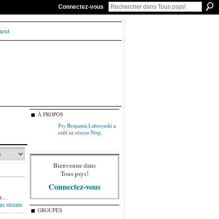
Connectez-vous
ment
À PROPOS
Psy Benjamin Lubszynski
a
créé ce
réseau Ning
.
Bienvenue dans
Tous psys!
Connectez-vous
cer…
us récente
GROUPES