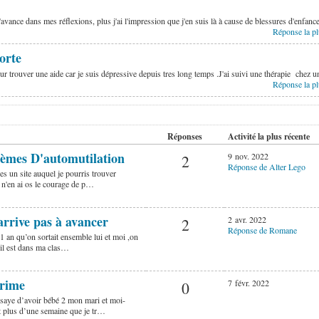
'avance dans mes réflexions, plus j'ai l'impression que j'en suis là à cause de blessures d'enfan
Réponse la pl
orte
r trouver une aide car je suis dépressive depuis tres long temps .J'ai suivi une thérapie chez
Réponse la pl
Réponses
Activité la plus récente
èmes D'automutilation
9 nov. 2022
2
Réponse de Alter Lego
s un site auquel je pourris trouver
e n'en ai os le courage de p…
’arrive pas à avancer
2 avr. 2022
2
Réponse de Romane
1 an qu’on sortait ensemble lui et moi ,on
 il est dans ma clas…
rime
7 févr. 2022
0
ssaye d’avoir bébé 2 mon mari et moi-
t plus d’une semaine que je tr…