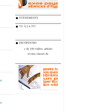
ÉVÈNEMENTS
VU À LA TV!
DICOPSYCHO
+ de 100 vidéos, articles
et exos classés de
ns
ns