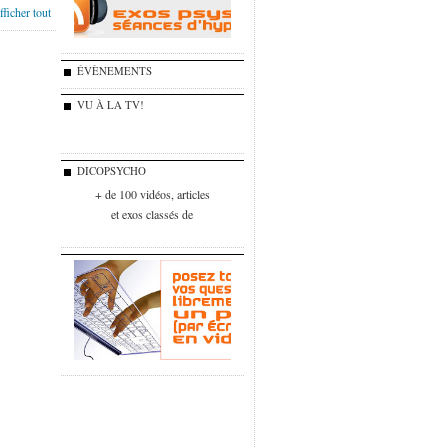
ficher tout
ÉVÈNEMENTS
VU À LA TV!
DICOPSYCHO
+ de 100 vidéos, articles
et exos classés de