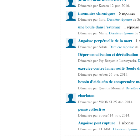
Démarrée par Kareen 12 juin 2016.
insomnies chroniques
6 réponses
Démarrée par flora.
Dernière réponse
de Su
une boule dans l'estomac
1 réponse
Démarrée par Marie.
Dernière réponse
de 
Angoisse perpétuelle de la mort
1 
Démarrée par Nikita.
Dernière réponse
de 
Dépersonnalisation et déréalisation
Démarrée par Psy Benjamin Lubszynski.
D
exercice contre la nervosité (boule d
Démarrée par Arben 26 avr. 2015.
besoin d'aide afin de comprendre 
Démarrée par Quentin Mesnard.
Dernière 
charlatan
Démarrée par VRONKI 25 déc. 2014.
pensé collective
Démarrée par youcef 14 nov. 2014.
Angoisse post rupture
1 réponse
Démarrée par LL.MM..
Dernière réponse
d