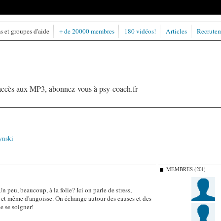
 et groupes d'aide
+ de 20000 membres
180 vidéos!
Articles
Recrute
l'accès aux MP3, abonnez-vous à psy-coach.fr
ynski
MEMBRES (201)
Un peu, beaucoup, à la folie? Ici on parle de stress,
 et même d'angoisse. On échange autour des causes et des
e se soigner!