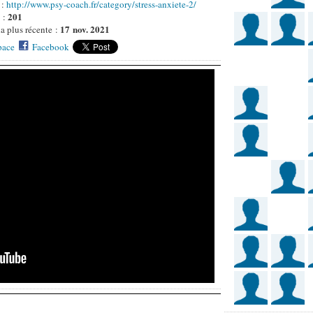
 :
http://www.psy-coach.fr/category/stress-anxiete-2/
201
 :
17 nov. 2021
la plus récente :
ace
Facebook