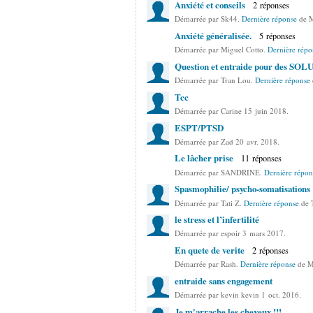
Anxiété et conseils
2 réponses
Démarrée par Sk44.
Dernière réponse
de M
Anxiété généralisée.
5 réponses
Démarrée par Miguel Cotto.
Dernière répo
Question et entraide pour des SO
Démarrée par Tran Lou.
Dernière réponse
Tcc
Démarrée par Carine 15 juin 2018.
ESPT/PTSD
Démarrée par Zad 20 avr. 2018.
Le lâcher prise
11 réponses
Démarrée par SANDRINE.
Dernière répon
Spasmophilie/ psycho-somatisations
Démarrée par Tati Z.
Dernière réponse
de T
le stress et l’infertilité
Démarrée par espoir 3 mars 2017.
En quete de verite
2 réponses
Démarrée par Rash.
Dernière réponse
de M
entraide sans engagement
Démarrée par kevin kevin 1 oct. 2016.
Je m'arrache les cheveux !!!