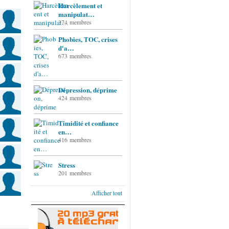
Harcèlement et
manipulat…
374 membres
Phobies, TOC, crises
d'a…
673 membres
Dépression, déprime
424 membres
Timidité et confiance
en…
416 membres
Stress
201 membres
Afficher tout