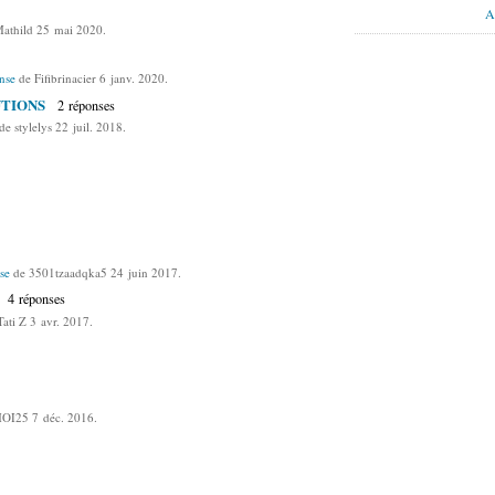
Af
athild 25 mai 2020.
nse
de Fifibrinacier 6 janv. 2020.
LUTIONS
2 réponses
de stylelys 22 juil. 2018.
se
de 3501tzaadqka5 24 juin 2017.
4 réponses
ati Z 3 avr. 2017.
OI25 7 déc. 2016.