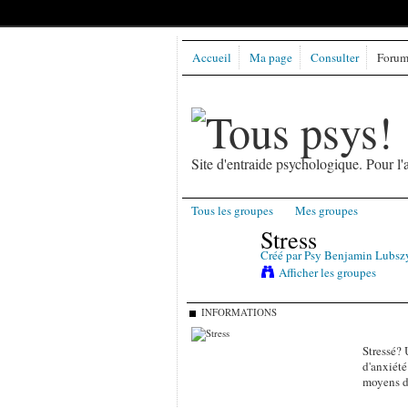
Accueil
Ma page
Consulter
Forums
Site d'entraide psychologique. Pour 
Tous les groupes
Mes groupes
Stress
Créé par
Psy Benjamin Lubsz
Afficher les groupes
INFORMATIONS
Stressé? 
d'anxiété
moyens d