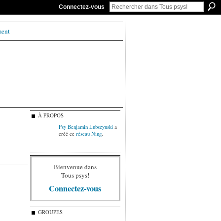
Connectez-vous
ment
À PROPOS
Psy Benjamin Lubszynski
a
créé ce
réseau Ning
.
Bienvenue dans
Tous psys!
Connectez-vous
GROUPES