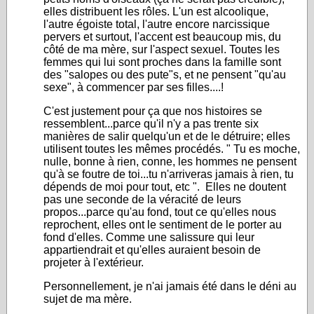
elles distribuent les rôles. L'un est alcoolique,
l'autre égoiste total, l'autre encore narcissique
pervers et surtout, l'accent est beaucoup mis, du
côté de ma mère, sur l'aspect sexuel. Toutes les
femmes qui lui sont proches dans la famille sont
des "salopes ou des pute"s, et ne pensent "qu'au
sexe", à commencer par ses filles....!
C'est justement pour ça que nos histoires se
ressemblent...parce qu'il n'y a pas trente six
manières de salir quelqu'un et de le détruire; elles
utilisent toutes les mêmes procédés. " Tu es moche,
nulle, bonne à rien, conne, les hommes ne pensent
qu'à se foutre de toi...tu n'arriveras jamais à rien, tu
dépends de moi pour tout, etc ". Elles ne doutent
pas une seconde de la véracité de leurs
propos...parce qu'au fond, tout ce qu'elles nous
reprochent, elles ont le sentiment de le porter au
fond d'elles. Comme une salissure qui leur
appartiendrait et qu'elles auraient besoin de
projeter à l'extérieur.
Personnellement, je n'ai jamais été dans le déni au
sujet de ma mère.