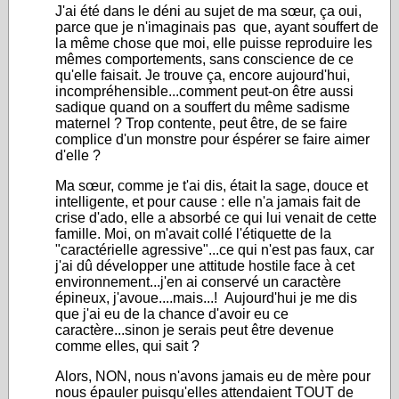
J'ai été dans le déni au sujet de ma sœur, ça oui,
parce que je n'imaginais pas que, ayant souffert de
la même chose que moi, elle puisse reproduire les
mêmes comportements, sans conscience de ce
qu'elle faisait. Je trouve ça, encore aujourd'hui,
incompréhensible...comment peut-on être aussi
sadique quand on a souffert du même sadisme
maternel ? Trop contente, peut être, de se faire
complice d'un monstre pour éspérer se faire aimer
d'elle ?
Ma sœur, comme je t'ai dis, était la sage, douce et
intelligente, et pour cause : elle n'a jamais fait de
crise d'ado, elle a absorbé ce qui lui venait de cette
famille. Moi, on m'avait collé l'étiquette de la
"caractérielle agressive"...ce qui n'est pas faux, car
j'ai dû développer une attitude hostile face à cet
environnement...j'en ai conservé un caractère
épineux, j'avoue....mais...! Aujourd'hui je me dis
que j'ai eu de la chance d'avoir eu ce
caractère...sinon je serais peut être devenue
comme elles, qui sait ?
Alors, NON, nous n'avons jamais eu de mère pour
nous épauler puisqu'elles attendaient TOUT de