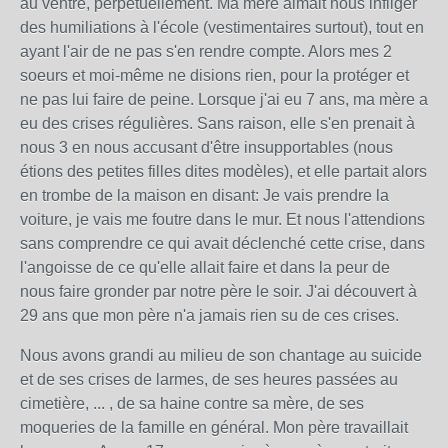
au ventre, perpétuellement. Ma mère aimait nous infliger
des humiliations à l'école (vestimentaires surtout), tout en
ayant l'air de ne pas s'en rendre compte. Alors mes 2
soeurs et moi-même ne disions rien, pour la protéger et
ne pas lui faire de peine. Lorsque j'ai eu 7 ans, ma mère a
eu des crises régulières. Sans raison, elle s'en prenait à
nous 3 en nous accusant d'être insupportables (nous
étions des petites filles dites modèles), et elle partait alors
en trombe de la maison en disant: Je vais prendre la
voiture, je vais me foutre dans le mur. Et nous l'attendions
sans comprendre ce qui avait déclenché cette crise, dans
l'angoisse de ce qu'elle allait faire et dans la peur de
nous faire gronder par notre père le soir. J'ai découvert à
29 ans que mon père n'a jamais rien su de ces crises.
Nous avons grandi au milieu de son chantage au suicide
et de ses crises de larmes, de ses heures passées au
cimetière, ... , de sa haine contre sa mère, de ses
moqueries de la famille en général. Mon père travaillait