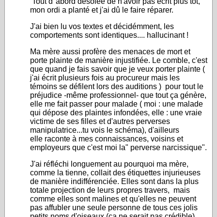
Tout d"abord désolée de n'avoir pas écrit plus tôt,
mon ordi a planté et j'ai dû le faire réparer.
J'ai bien lu vos textes et décidémment, les
comportements sont identiques.... hallucinant !
Ma mère aussi profère des menaces de mort et
porte plainte de manière injustifiée. Le comble, c'est
que quand je fais savoir que je veux porter plainte (
j'ai écrit plusieurs fois au procureur mais les
témoins se défilent lors des auditions ) pour tout le
préjudice -même professionnel- que tout ça génère,
elle me fait passer pour malade ( moi : une malade
qui dépose des plaintes infondées, elle : une vraie
victime de ses filles et d'autres perverses
manipulatrice...tu vois le schéma), d'ailleurs
elle raconte à mes connaissances, voisins et
employeurs que c'est moi la" perverse narcissique".
J'ai réfléchi longuement au pourquoi ma mère,
comme la tienne, collait des étiquettes injurieuses
de manière indifférenciée. Elles sont dans la plus
totale projection de leurs propres travers, mais
comme elles sont malines et qu'elles ne peuvent
pas affubler une seule personne de tous ces jolis
petits noms d'oiseaux (ça ne serait pas crédible),