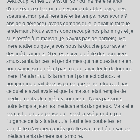
beaucoup. A mes 17 ans, un soir où ma mère rentrait
d'une séance chez un de ses innombrables psys, mes
soeurs et mon petit frère (né entre temps, nous avons 9
ans de différence), avons compris qu'elle allait le faire le
lendemain. Nous avons donc recoupé nos plannings et je
suis restée à la maison (je n'avais pas de partiels). Ma
mère a attendu que je sois sous la douche pour avaler
des médicaments. S'en est suivi le défilé des pompiers,
smurs, ambulances, et gendarmes qui me questionnaient
pour savoir si ce n'était pas moi qui avait tenté de tuer ma
mère. Pendant qu'ils la ranimait par électrochocs, le
pompier me criait dessus parce que je ne retrouvait pas
ce qu'elle avait avalé et que la maison était remplie de
médicaments. Je n'y étais pour rien... Nous passions
notre temps à jeter les medicaments dangereux. Mais elle
les cachaient. Je pense qu'il s'est laissé prendre par
l'urgence de la situation. J'ai fouillé les poubelles, en
vain. Elle m'avouera après qu'elle avait caché un sac de
médicaments derrière son armoire.