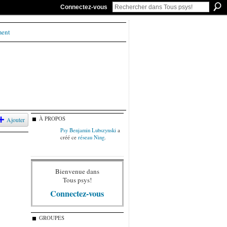
Connectez-vous
ment
À PROPOS
Ajouter
Psy Benjamin Lubszynski
a
créé ce
réseau Ning
.
Bienvenue dans
Tous psys!
Connectez-vous
GROUPES