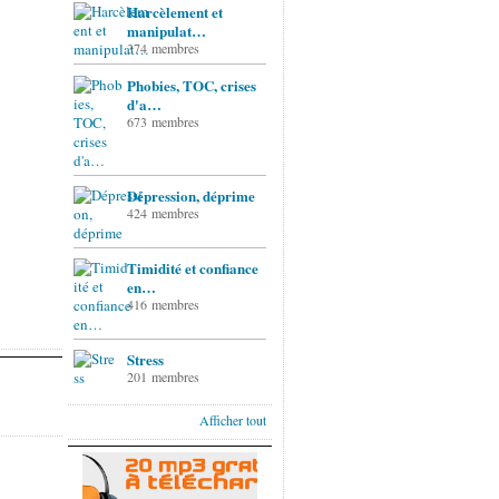
Harcèlement et
manipulat…
374 membres
Phobies, TOC, crises
d'a…
673 membres
Dépression, déprime
424 membres
Timidité et confiance
en…
416 membres
Stress
201 membres
Afficher tout