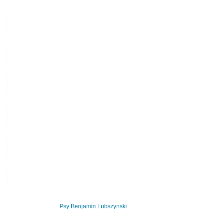
© 2026 Créé par
Psy Benjamin Lubszynski
. Sponsorisé par