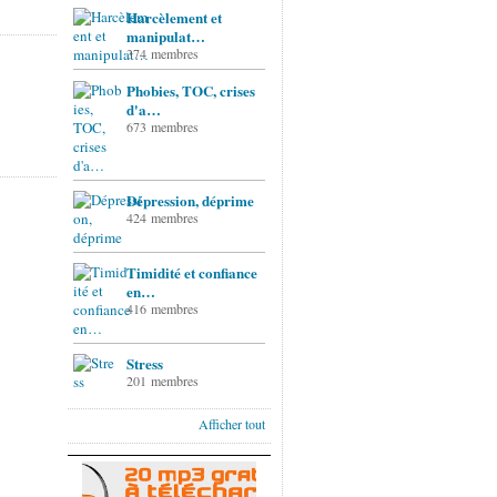
Harcèlement et
manipulat…
374 membres
Phobies, TOC, crises
d'a…
673 membres
Dépression, déprime
424 membres
Timidité et confiance
en…
416 membres
Stress
201 membres
Afficher tout