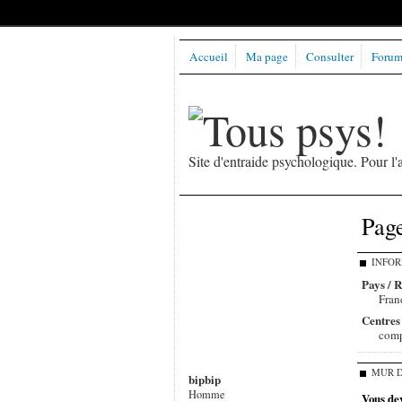
Accueil
Ma page
Consulter
Forums
Site d'entraide psychologique. Pour 
Page
INFOR
Pays / 
Fran
Centres 
com
MUR D
bipbip
Homme
Vous de