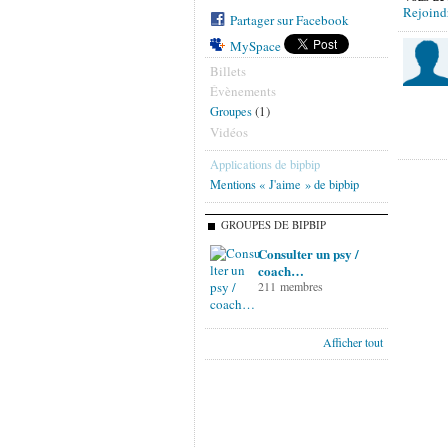
Rejoind
Partager sur Facebook
MySpace
Billets
Évènements
(1)
Groupes
Vidéos
Applications de bipbip
Mentions « J'aime » de bipbip
GROUPES DE BIPBIP
Consulter un psy /
coach…
211 membres
Afficher tout