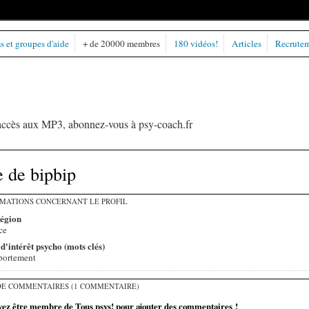
 et groupes d'aide
+ de 20000 membres
180 vidéos!
Articles
Recrute
l'accès aux MP3, abonnez-vous à psy-coach.fr
 de bipbip
MATIONS CONCERNANT LE PROFIL
Région
ce
d'intérêt psycho (mots clés)
portement
E COMMENTAIRES (1 COMMENTAIRE)
vez être membre de Tous psys! pour ajouter des commentaires !