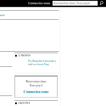
Connectez-vous
ment
À PROPOS
Psy Benjamin Lubszynski
a
créé ce
réseau Ning
.
Bienvenue dans
Tous psys!
Connectez-vous
GROUPES