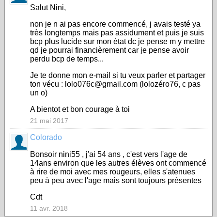
Salut Nini,
non je n ai pas encore commencé, j avais testé ya
très longtemps mais pas assidument et puis je suis
bcp plus lucide sur mon état dc je pense m y mettre
qd je pourrai financièrement car je pense avoir
perdu bcp de temps...
Je te donne mon e-mail si tu veux parler et partager
ton vécu : lolo076c@gmail.com (lolozéro76, c pas
un o)
A bientot et bon courage à toi
21 mai 2017
Colorado
Bonsoir nini55 , j'ai 54 ans , c'est vers l'age de
14ans environ que les autres élèves ont commencé
à rire de moi avec mes rougeurs, elles s'atenues
peu à peu avec l'age mais sont toujours présentes
Cdt
11 avr. 2018